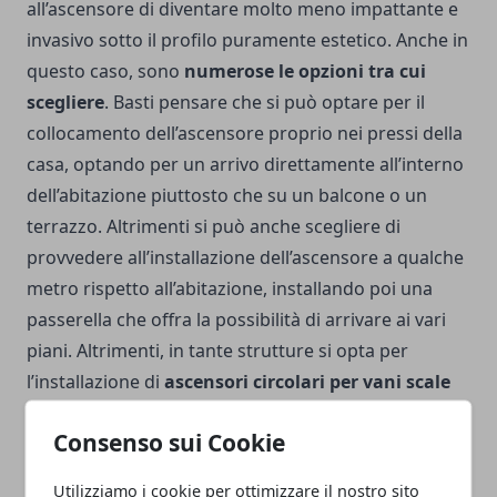
all’ascensore di diventare molto meno impattante e
invasivo sotto il profilo puramente estetico.
Anche in
questo caso, sono
numerose le opzioni tra cui
scegliere
. Basti pensare che si può optare per il
collocamento dell’ascensore proprio nei pressi della
casa, optando per un arrivo direttamente all’interno
dell’abitazione piuttosto che su un balcone o un
terrazzo. Altrimenti si può anche scegliere di
provvedere all’installazione dell’ascensore a qualche
metro rispetto all’abitazione, installando poi una
passerella che offra la possibilità di arrivare ai vari
piani.
Altrimenti, in tante strutture si opta per
l’installazione di
ascensori circolari per vani scale
tondi e per spazi aperti
. Si tratta di soluzioni che si
Consenso sui Cookie
adattano alla perfezione a quegli edifici che
presentano al loro interno dei vani scale tondi, con
Utilizziamo i cookie per ottimizzare il nostro sito