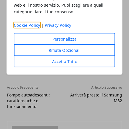
delle linee tipicamente circolari che non fanno altro
web e il nostro servizio. Puoi scegliere a quali
che mettere ancora più in risalto l’estetica che
categorie dare il tuo consenso.
caratterizza l’ambiente circostante.
Cookie Policy
|
Privacy Policy
Personalizza
Rifiuta Opzionali
Facebook
Twitter
Whatsapp
Accetta Tutto
Articolo Precedente
Articolo Successivo
Pompe autoadescanti:
Arriverà presto il Samsung
caratteristiche e
M32
funzionamento