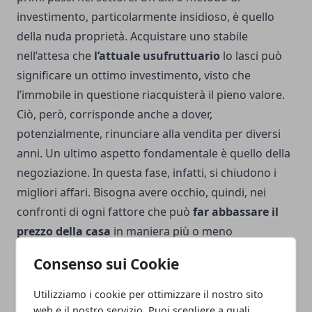
investimento, particolarmente insidioso, è quello
della nuda proprietà. Acquistare uno stabile
nell’attesa che
l’attuale
usufruttuario
lo lasci può
significare un ottimo investimento, visto che
l’immobile in questione riacquisterà il pieno valore.
Ciò, però, corrisponde anche a dover,
potenzialmente, rinunciare alla vendita per diversi
anni. Un ultimo aspetto fondamentale è quello della
negoziazione. In questa fase, infatti, si chiudono i
migliori affari. Bisogna avere occhio, quindi, nei
confronti di ogni fattore che può
far abbassare il
prezzo della casa
in maniera più o meno
considerevole, tenendo anche conto degli eventuali
Consenso sui Cookie
interventi di cui l’immobile potrebbe necessitare per
essere venduto ad un
buon prezzo
. Insomma,
Utilizziamo i cookie per ottimizzare il nostro sito
acquistare una casa per poterla rivendere significa
web e il nostro servizio. Puoi scegliere a quali