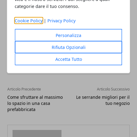
categorie dare il tuo consenso.
aver chiaro in mente il quadro completo della
situazione.
Cookie Policy
|
Privacy Policy
Personalizza
Rifiuta Opzionali
Facebook
Twitter
Whatsapp
Accetta Tutto
Articolo Precedente
Articolo Successivo
Come sfruttare al massimo
Le serrande migliori per il
lo spazio in una casa
tuo negozio
prefabbricata